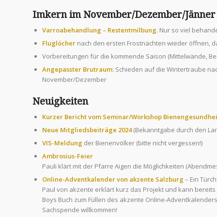
Imkern im November/Dezember/Jänner
Varroabehandlung – Restentmilbung
. Nur so viel behand
Fluglöcher
nach den ersten Frostnächten wieder öffnen, d
Vorbereitungen für die kommende Saison (Mittelwände, Be
Angepasster Brutraum:
Schieden auf die Wintertraube na
November/Dezember
Neuigkeiten
Kurzer Bericht vom
Seminar/Workshop Bienengesundhei
Neue Mitgliedsbeiträge 2024
(Bekanntgabe durch den Lan
VIS-Meldung
der Bienenvölker (bitte nicht vergessen!)
Ambrosius-Feier
Pauli klärt mit der Pfarre Aigen die Möglichkeiten (Abendm
Online-Adventkalender von
akzente Salzburg
– Ein Türc
Paul von akzente erklärt kurz das Projekt und kann bereit
Boys Buch zum Füllen des akzente Online-Adventkalenders
Sachspende willkommen!