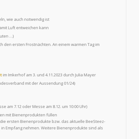
eln, wie auch notwendig ist
amit Luft entweichen kann
uten …)
ch den ersten Frostnächten. An einem warmen Tag im
t
im Imkerhof am 3. und 4.11.2023 durch Julia Mayer
desverband mit der Aussendung 01/24)
esse am 7.12 oder Messe am 8.12. um 10:00 Uhr)
hen mit Bienenprodukten füllen
s die ersten Bienenprodukte bzw. das aktuelle BeeSteez-
 in Empfang nehmen. Weitere Bienenprodukte sind als