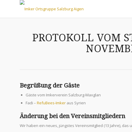
PROTOKOLL VOM S
NOVEMBE
Begrüßung der Gäste
Gäste vom Imkerverein Salzburg-Maxglan
Fadi –
RefuBees-Imker
aus Syrien
Änderung bei den Vereinsmitgliedern
Wir haben ein neues, jüngstes Vereinsmitglied (13 Jahre), das