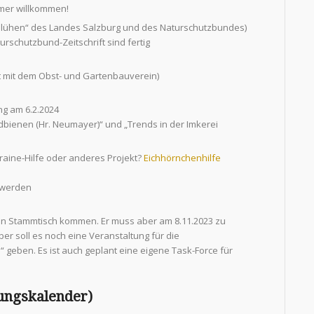
mmer willkommen!
blühen“ des Landes Salzburg und des Naturschutzbundes)
rschutzbund-Zeitschrift sind fertig
t mit dem Obst- und Gartenbauverein)
g am 6.2.2024
ildbienen (Hr. Neumayer)“ und „Trends in der Imkerei
kraine-Hilfe oder anderes Projekt?
Eichhörnchenhilfe
 werden
en Stammtisch kommen. Er muss aber am 8.11.2023 zu
er soll es noch eine Veranstaltung für die
geben. Es ist auch geplant eine eigene Task-Force für
tungskalender
)