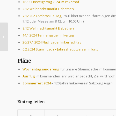
18.11 Einsteigertag 2024 im Imkerhof
2.12 Weihnachtsmarkt Elsbethen
7.12.2023 Ambrosius-Tag
, Pauli klärt mit der Pfarre Aigen
7.12 oder Messe am 8.12. um 10:00 Uhr)
9.12 Weihnachtsmarkt Elsbethen
Seminar mit Ing.
14.1.2024 Tennengauer Imkertag
Andreas Platzer
26/27.1.2024 Flachgauer Imkerfachtag
6.2.2024 Stammtisch + Jahreshauptversammlung
Pläne
Wochentagsänderung
für unsere Stammtische im kommen
Ausflug
im kommenden Jahr wird angedacht, Ziel wird noch
Sommerfest 2024
– 120 Jahre Imkerverein Salzburg Aigen
Eintrag teilen