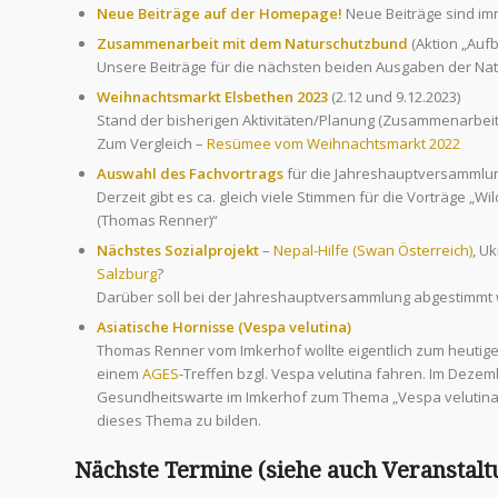
Neue Beiträge auf der Homepage!
Neue Beiträge sind i
Zusammenarbeit mit dem Naturschutzbund
(Aktion „Auf
Unsere Beiträge für die nächsten beiden Ausgaben der Natu
Weihnachtsmarkt Elsbethen 2023
(2.12 und 9.12.2023)
Stand der bisherigen Aktivitäten/Planung (Zusammenarbei
Zum Vergleich –
Resümee vom Weihnachtsmarkt 2022
Auswahl des Fachvortrags
für die Jahreshauptversammlun
Derzeit gibt es ca. gleich viele Stimmen für die Vorträge „W
(Thomas Renner)“
Nächstes Sozialprojekt
–
Nepal-Hilfe (Swan Österreich)
, U
Salzburg
?
Darüber soll bei der Jahreshauptversammlung abgestimmt
Asiatische Hornisse (Vespa velutina)
Thomas Renner vom Imkerhof wollte eigentlich zum heutig
einem
AGES
-Treffen bzgl. Vespa velutina fahren. Im Dezemb
Gesundheitswarte im Imkerhof zum Thema „Vespa velutina“ 
dieses Thema zu bilden.
Nächste Termine
(siehe auch
Veranstal