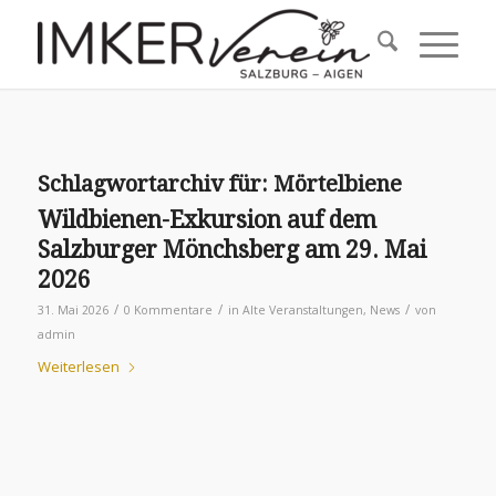
Schlagwortarchiv für:
Mörtelbiene
Wildbienen-Exkursion auf dem
Salzburger Mönchsberg am 29. Mai
2026
/
/
/
31. Mai 2026
0 Kommentare
in
Alte Veranstaltungen
,
News
von
admin
Weiterlesen