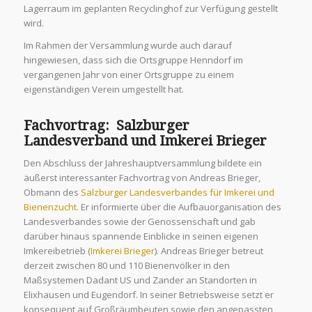
Lagerraum im geplanten Recyclinghof zur Verfügung gestellt
wird.
Im Rahmen der Versammlung wurde auch darauf
hingewiesen, dass sich die Ortsgruppe Henndorf im
vergangenen Jahr von einer Ortsgruppe zu einem
eigenständigen Verein umgestellt hat.
Fachvortrag: Salzburger
Landesverband und
Imkerei Brieger
Den Abschluss der Jahreshauptversammlung bildete ein
äußerst interessanter Fachvortrag von Andreas Brieger,
Obmann des
Salzburger Landesverbandes für Imkerei und
Bienenzucht
. Er informierte über die Aufbauorganisation des
Landesverbandes sowie der Genossenschaft und gab
darüber hinaus spannende Einblicke in seinen eigenen
Imkereibetrieb (
Imkerei Brieger
). Andreas Brieger betreut
derzeit zwischen 80 und 110 Bienenvölker in den
Maßsystemen Dadant US und Zander an Standorten in
Elixhausen und Eugendorf. In seiner Betriebsweise setzt er
konsequent auf Großräumbeuten sowie den angepassten